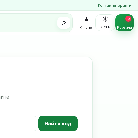
Контакты
Гарантия
☀️
👤
🛒
0
🔎
День
Корзина
Кабинет
айте
Найти код