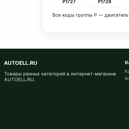
P1727
P1728
Все коды группы P — двигатель
AUTOELL.RU
К
К
Товары разных категорий в интернет-магазине
К
AUTOELL.RU.