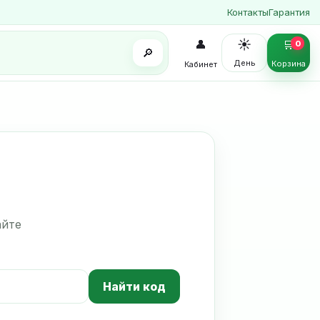
Контакты
Гарантия
☀️
👤
🛒
0
🔎
День
Корзина
Кабинет
айте
Найти код