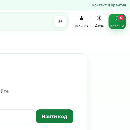
Контакты
Гарантия
☀️
👤
🛒
0
🔎
День
Корзина
Кабинет
айте
Найти код