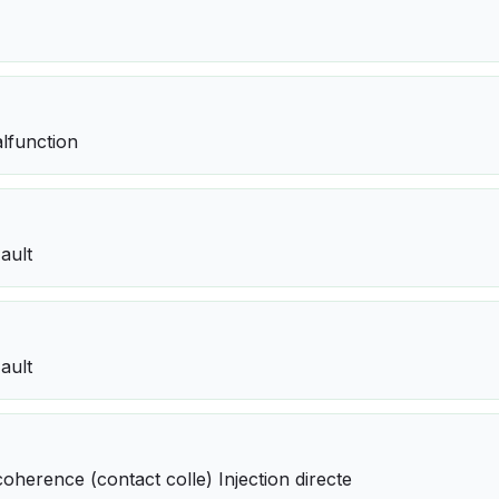
alfunction
Fault
Fault
coherence (contact colle) Injection directe