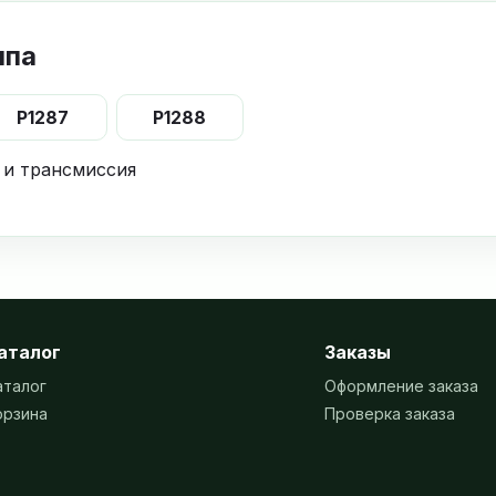
ппа
P1287
P1288
 и трансмиссия
аталог
Заказы
аталог
Оформление заказа
орзина
Проверка заказа