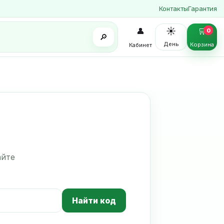
Контакты
Гарантия
☀️
👤
🛒
0
🔎
День
Корзина
Кабинет
айте
Найти код