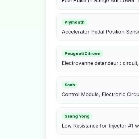
Fuel Pulse In Range But Lower 
Plymouth
Accelerator Pedal Position Sens
Peugeot/Citroen
Electrovanne detendeur : circui
Saab
Control Module, Electronic Circu
Ssang Yong
Low Resistance for Injector #1 w