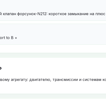
 клапан форсунок-N212: короткое замыкание на плюс
hort to B +
P
овому агрегату: двигателю, трансмиссии и системам к