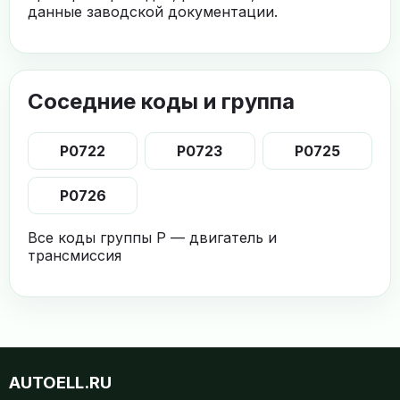
данные заводской документации.
Соседние коды и группа
P0722
P0723
P0725
P0726
Все коды группы P — двигатель и
трансмиссия
AUTOELL.RU