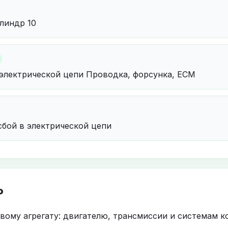
линдр 10
 электрической цепи Проводка, форсунка, ECM
сбой в электрической цепи
P
овому агрегату: двигателю, трансмиссии и системам к