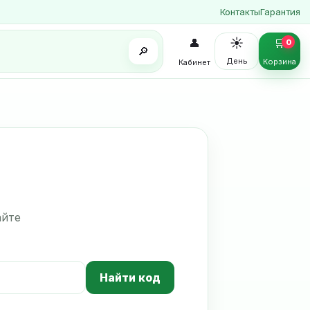
Контакты
Гарантия
☀️
👤
🛒
0
🔎
День
Корзина
Кабинет
айте
Найти код