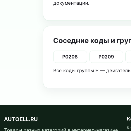
документации.
Соседние коды и гру
P0208
P0209
Все коды группы P — двигатель
AUTOELL.RU
К
К
Товары разных категорий в интернет-магазине