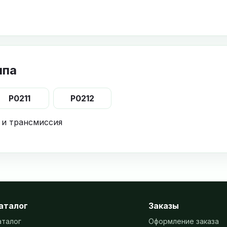
ппа
P0211
P0212
 и трансмиссия
аталог
Заказы
аталог
Оформление заказа