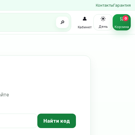
Контакты
Гарантия
☀️
👤
🛒
0
🔎
День
Корзина
Кабинет
айте
Найти код