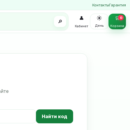
Контакты
Гарантия
☀️
👤
🛒
0
🔎
День
Корзина
Кабинет
айте
Найти код