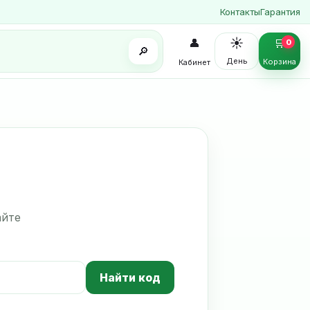
Контакты
Гарантия
☀️
👤
🛒
0
🔎
День
Корзина
Кабинет
айте
Найти код