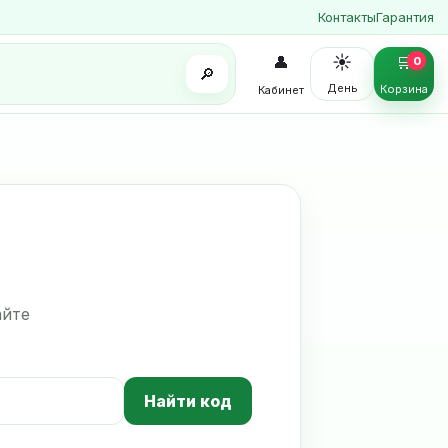
Контакты
Гарантия
☀️
👤
🛒
0
🔎
День
Корзина
Кабинет
айте
Найти код