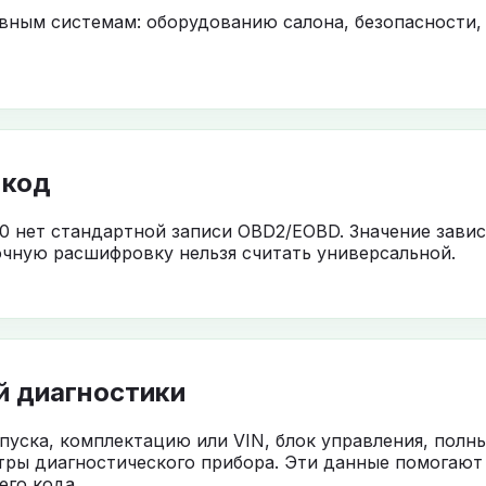
овным системам: оборудованию салона, безопасности,
 код
0 нет стандартной записи OBD2/EOBD. Значение завис
чную расшифровку нельзя считать универсальной.
й диагностики
ыпуска, комплектацию или VIN, блок управления, полн
тры диагностического прибора. Эти данные помогают
го кода.