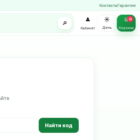
Контакты
Гарантия
☀️
👤
🛒
0
🔎
День
Корзина
Кабинет
айте
Найти код