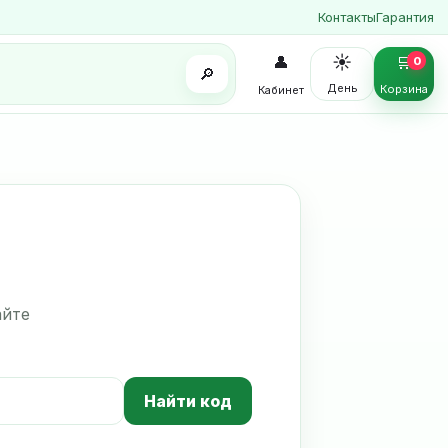
Контакты
Гарантия
☀️
👤
🛒
0
🔎
День
Корзина
Кабинет
айте
Найти код