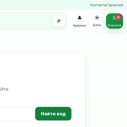
Контакты
Гарантия
☀️
👤
🛒
0
🔎
День
Корзина
Кабинет
айте
Найти код