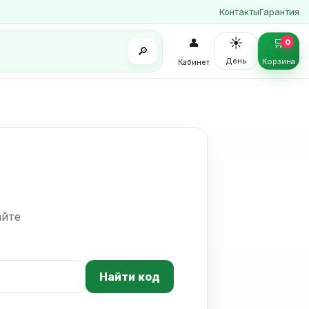
Контакты
Гарантия
☀️
👤
🛒
0
🔎
День
Корзина
Кабинет
айте
Найти код