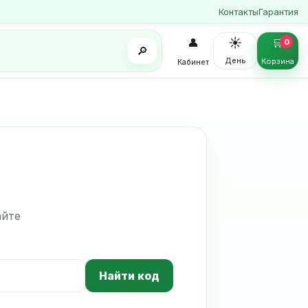
Контакты
Гарантия
☀️
👤
🛒
0
🔎
День
Корзина
Кабинет
айте
Найти код