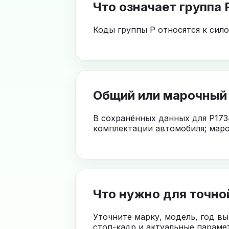
Что означает группа 
Коды группы P относятся к сил
Общий или марочный
В сохранённых данных для P173
комплектации автомобиля; маро
Что нужно для точно
Уточните марку, модель, год в
стоп-кадр и актуальные параме