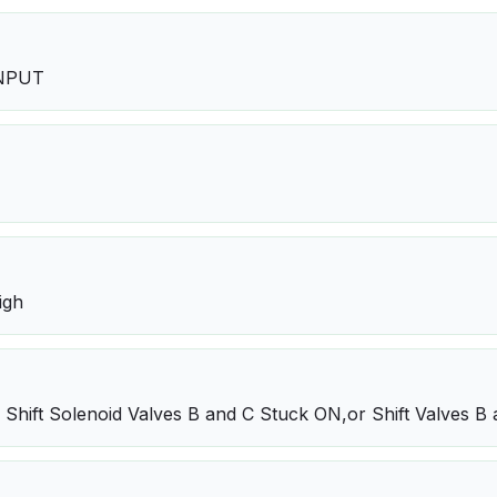
INPUT
igh
: Shift Solenoid Valves B and C Stuck ON,or Shift Valves B