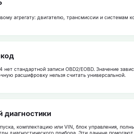
P
овому агрегату: двигателю, трансмиссии и системам к
 код
4 нет стандартной записи OBD2/EOBD. Значение завис
чную расшифровку нельзя считать универсальной.
й диагностики
ыпуска, комплектацию или VIN, блок управления, полн
тры диагностического прибора. Эти данные помогают