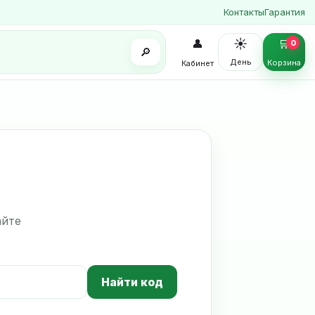
Контакты
Гарантия
☀️
👤
🛒
0
🔎
День
Корзина
Кабинет
айте
Найти код